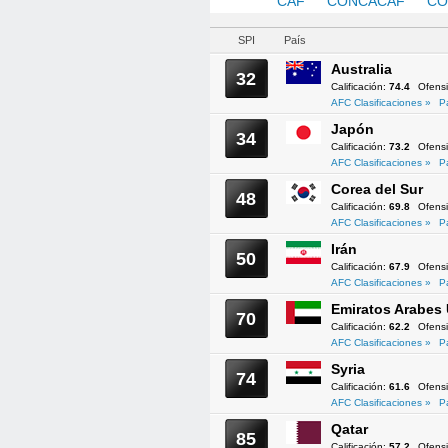
AFC
CAF
CONCACAF
CO
SPI
País
Australia
32
Calificación:
74.4
Ofens
AFC Clasificaciones »
P
Japón
34
Calificación:
73.2
Ofens
AFC Clasificaciones »
P
Corea del Sur
48
Calificación:
69.8
Ofens
AFC Clasificaciones »
P
Irán
50
Calificación:
67.9
Ofens
AFC Clasificaciones »
P
Emiratos Arabes
70
Calificación:
62.2
Ofens
AFC Clasificaciones »
P
Syria
74
Calificación:
61.6
Ofens
AFC Clasificaciones »
P
Qatar
85
Calificación:
57.2
Ofens