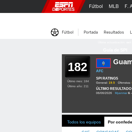
Fútbol
MLB
F. 
Lucha Libre
Olím
Fútbol
Portada
Resultados
L
Última actualización:
oct
Guía de SPI
Gua
182
AFC
SPI RATINGS
Último mes: 184
General:
19.5
Ofensiva:
Último año: 211
ÚLTIMO RESULTADO
06/06/2026
Myanmar
6 -
Todos los equipos
Por confede