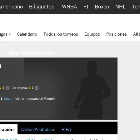
Americano
Básquetbol
WNBA
F1
Boxeo
NHL
Ten
picos
Más Deportes
Watc
igas
Calendario
Todos los torneos
Equipos
Posiciones
Alt
 8, 2015
Elegir Confederación
m
0.1
Defensiva:
3.1
 1
Guam
Men's International Friendly
ración
Orden Alfabético
FIFA