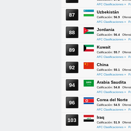
AFC Clasificaciones »
P
Uzbekistán
87
Calificación:
56.9
Ofens
AFC Clasificaciones »
P
Jordania
88
Calificación:
56.4
Ofens
AFC Clasificaciones »
P
Kuwait
89
Calificación:
55.7
Ofens
AFC Clasificaciones »
P
China
92
Calificación:
55.1
Ofens
AFC Clasificaciones »
P
Arabia Saudita
94
Calificación:
54.8
Ofens
AFC Clasificaciones »
P
Corea del Norte
96
Calificación:
54.5
Ofens
AFC Clasificaciones »
P
Iraq
103
Calificación:
51.9
Ofens
AFC Clasificaciones »
P