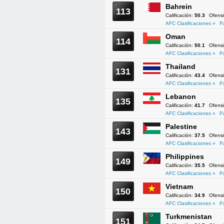
Bahrein
113
Calificación:
50.3
Ofens
AFC Clasificaciones »
P
Oman
114
Calificación:
50.1
Ofens
AFC Clasificaciones »
P
Thailand
131
Calificación:
43.4
Ofens
AFC Clasificaciones »
P
Lebanon
135
Calificación:
41.7
Ofens
AFC Clasificaciones »
P
Palestine
143
Calificación:
37.5
Ofens
AFC Clasificaciones »
P
Philippines
149
Calificación:
35.5
Ofens
AFC Clasificaciones »
P
Vietnam
150
Calificación:
34.9
Ofens
AFC Clasificaciones »
P
Turkmenistan
151