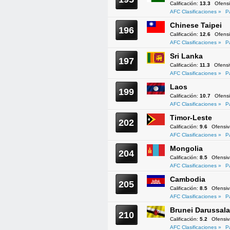
Calificación:
13.3
Ofens
AFC Clasificaciones »
P
Chinese Taipei
196
Calificación:
12.6
Ofens
AFC Clasificaciones »
P
Sri Lanka
197
Calificación:
11.3
Ofens
AFC Clasificaciones »
P
Laos
199
Calificación:
10.7
Ofens
AFC Clasificaciones »
P
Timor-Leste
202
Calificación:
9.6
Ofensi
AFC Clasificaciones »
P
Mongolia
204
Calificación:
8.5
Ofensi
AFC Clasificaciones »
P
Cambodia
205
Calificación:
8.5
Ofensi
AFC Clasificaciones »
P
Brunei Darussal
210
Calificación:
5.2
Ofensi
AFC Clasificaciones »
P