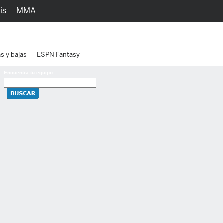
is
MMA
h
Juegos
Ediciones
as y bajas
ESPN Fantasy
Encuentra tu equipo