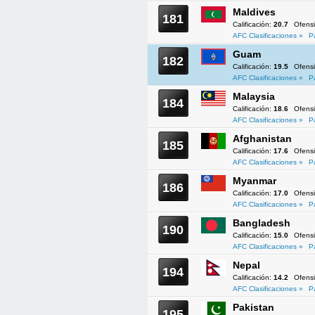
Maldives
181
Calificación:
20.7
Ofens
AFC Clasificaciones »
P
Guam
182
Calificación:
19.5
Ofens
AFC Clasificaciones »
P
Malaysia
184
Calificación:
18.6
Ofens
AFC Clasificaciones »
P
Afghanistan
185
Calificación:
17.6
Ofens
AFC Clasificaciones »
P
Myanmar
186
Calificación:
17.0
Ofens
AFC Clasificaciones »
P
Bangladesh
190
Calificación:
15.0
Ofens
AFC Clasificaciones »
P
Nepal
194
Calificación:
14.2
Ofens
AFC Clasificaciones »
P
Pakistan
195