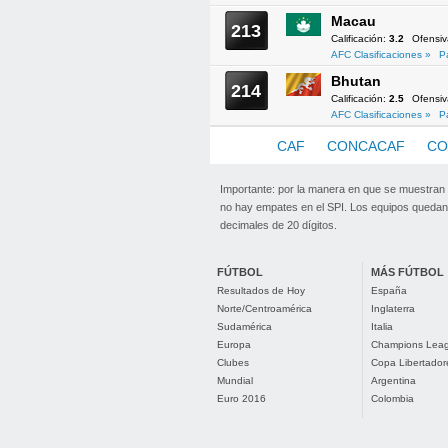
Macau
213
Calificación:
3.2
Ofensi
AFC Clasificaciones »
P
Bhutan
214
Calificación:
2.5
Ofensi
AFC Clasificaciones »
P
AFC
CAF
CONCACAF
CO
Importante: por la manera en que se muestran
no hay empates en el SPI. Los equipos quedan 
decimales de 20 dígitos.
FÚTBOL
MÁS FÚTBOL
Resultados de Hoy
España
Norte/Centroamérica
Inglaterra
Sudamérica
Italia
Europa
Champions Lea
Clubes
Copa Libertador
Mundial
Argentina
Euro 2016
Colombia