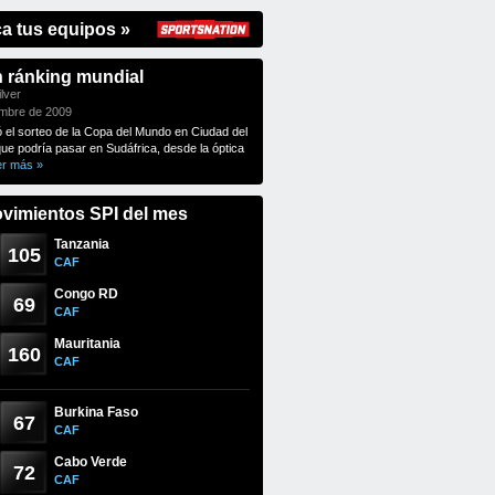
ca tus equipos »
n ránking mundial
lver
embre de 2009
ó el sorteo de la Copa del Mundo en Ciudad del
que podría pasar en Sudáfrica, desde la óptica
er más »
vimientos SPI del mes
Tanzania
105
CAF
Congo RD
69
CAF
Mauritania
160
CAF
Burkina Faso
67
CAF
Cabo Verde
72
CAF