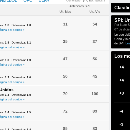
NMEBOL
OFC
UEFA
Comentario
Escríbenos a
Anteriores SPI
Clasifi
Ult. Mes
Ult. Año
SPI: U
31
54
Por Nate Si
iva:
1.8
Defensiva:
1.0
07 de dici
ágina del equipo »
Lo que dej
Cabo y lo 
35
37
iva:
1.9
Defensiva:
1.1
de SPI.
Le
ágina del equipo »
Los mo
47
56
iva:
1.5
Defensiva:
1.0
ágina del equipo »
+4
50
45
iva:
1.2
Defensiva:
1.0
+4
ágina del equipo »
 Unidos
+3
70
100
iva:
1.4
Defensiva:
1.5
ágina del equipo »
72
89
-4
iva:
1.4
Defensiva:
1.5
ágina del equipo »
-3
85
83
iva:
1.1
Defensiva:
1.4