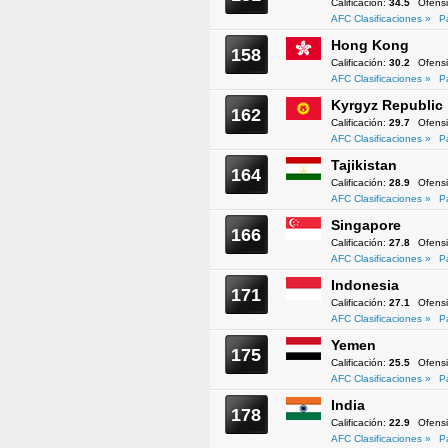
Calificación:
34.5
Ofens
AFC Clasificaciones »
P
Hong Kong
158
Calificación:
30.2
Ofens
AFC Clasificaciones »
P
Kyrgyz Republic
162
Calificación:
29.7
Ofens
AFC Clasificaciones »
P
Tajikistan
164
Calificación:
28.9
Ofens
AFC Clasificaciones »
P
Singapore
166
Calificación:
27.8
Ofens
AFC Clasificaciones »
P
Indonesia
171
Calificación:
27.1
Ofens
AFC Clasificaciones »
P
Yemen
175
Calificación:
25.5
Ofens
AFC Clasificaciones »
P
India
178
Calificación:
22.9
Ofens
AFC Clasificaciones »
P