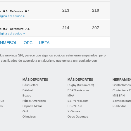
213
210
va:
0.0
Defensiva:
6.4
ágina del equipo »
214
207
va:
0.0
Defensiva:
7.4
ágina del equipo »
NMEBOL
OFC
UEFA
 los rankings SPI, parece que algunos equipos estuvieran empatados, pero
clasificados de acuerdo a un algoritmo que genera un resultado con
MÁS DEPORTES
MÁS DEPORTES
HERRAMIE
Básquetbol
Rugby (Scrum.com)
Contactarnos
Béisbol
ESPNtenis.com
Contactar a
Boxeo
MMA
Mi ESPN
gue
Fútbol Americano
ESPNPolo.com
Servicios pa
es
Deporte Motor
ESPN Run
Publicidad
Golf
X Games
Olímpicos
Otros Deportes