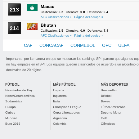
Macau
213
Calificación:
3.2
Ofensiva:
0.0
Defensiva:
6.4
AFC Clasificaciones »
Página del equipo »
Bhutan
214
Calificación:
2.5
Ofensiva:
0.0
Defensiva:
7.4
AFC Clasificaciones »
Página del equipo »
AFC
CAF
CONCACAF
CONMEBOL
OFC
UEFA
Importante: por la manera en que se muestran los rankings SPI, parece que algunos eq
no hay empates en el SPI. Los equipos quedan clasificados de acuerdo a un algoritmo 
decimales de 20 dígitos.
FÚTBOL
MÁS FÚTBOL
MÁS DEPORTES
Resultados de Hoy
España
Básquetbol
Norte/Centroamérica
Inglaterra
Béisbol
Sudamérica
Italia
Boxeo
Europa
Champions League
Fútbol Americano
Clubes
Copa Libertadores
Deporte Motor
Mundial
Argentina
Golf
Euro 2016
Colombia
Olímpicos