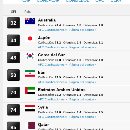
AFC
CAF
CONCACAF
CONMEBOL
OFC
UEFA
SPI
País
Australia
32
Calificación:
74.4
Ofensiva:
1.8
Defensiva:
1.0
AFC Clasificaciones »
Página del equipo »
Japón
34
Calificación:
73.2
Ofensiva:
1.9
Defensiva:
1.1
AFC Clasificaciones »
Página del equipo »
Corea del Sur
48
Calificación:
69.8
Ofensiva:
1.5
Defensiva:
1.0
AFC Clasificaciones »
Página del equipo »
Irán
50
Calificación:
67.9
Ofensiva:
1.2
Defensiva:
1.0
AFC Clasificaciones »
Página del equipo »
Emiratos Arabes Unidos
70
Calificación:
62.2
Ofensiva:
1.4
Defensiva:
1.5
AFC Clasificaciones »
Página del equipo »
Syria
74
Calificación:
61.6
Ofensiva:
1.4
Defensiva:
1.5
AFC Clasificaciones »
Página del equipo »
Qatar
85
Calificación:
57.2
Ofensiva:
1.1
Defensiva:
1.4