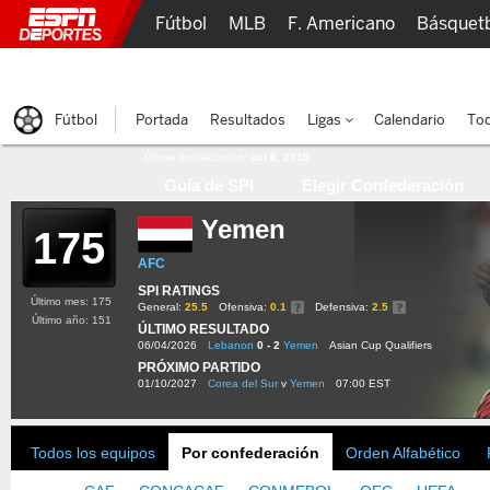
Fútbol
MLB
F. Americano
Básquet
Lucha Libre
Olímpicos
Más Deportes
Fútbol
Portada
Resultados
Ligas
Calendario
Tod
Última actualización:
oct 8, 2015
Guía de SPI
Elegir Confederación
Yemen
175
AFC
SPI RATINGS
Último mes: 175
General:
25.5
Ofensiva:
0.1
Defensiva:
2.5
Último año: 151
ÚLTIMO RESULTADO
06/04/2026
Lebanon
0 - 2
Yemen
Asian Cup Qualifiers
PRÓXIMO PARTIDO
01/10/2027
Corea del Sur
v
Yemen
07:00 EST
Todos los equipos
Por confederación
Orden Alfabético