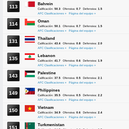
Bahrein
113
Calificación:
50.3
Ofensiva:
0.7
Defensiva:
1.5
AFC Clasificaciones »
Página del equipo »
Oman
114
Calificación:
50.1
Ofensiva:
0.7
Defensiva:
1.5
AFC Clasificaciones »
Página del equipo »
Thailand
131
Calificación:
43.4
Ofensiva:
0.8
Defensiva:
2.0
AFC Clasificaciones »
Página del equipo »
Lebanon
135
Calificación:
41.7
Ofensiva:
0.6
Defensiva:
1.9
AFC Clasificaciones »
Página del equipo »
Palestine
143
Calificación:
37.5
Ofensiva:
0.5
Defensiva:
2.1
AFC Clasificaciones »
Página del equipo »
Philippines
149
Calificación:
35.5
Ofensiva:
0.5
Defensiva:
2.2
AFC Clasificaciones »
Página del equipo »
Vietnam
150
Calificación:
34.9
Ofensiva:
0.6
Defensiva:
2.4
AFC Clasificaciones »
Página del equipo »
Turkmenistan
151