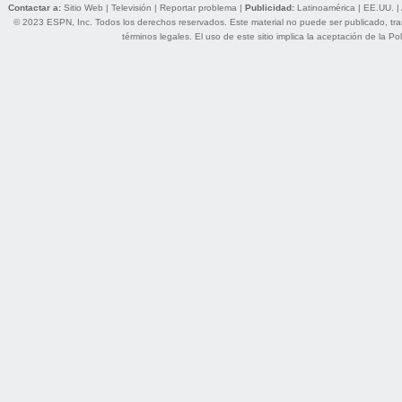
Contactar a:
Sitio Web
|
Televisión
|
Reportar problema
|
Publicidad:
Latinoamérica
|
EE.UU.
|
© 2023 ESPN, Inc. Todos los derechos reservados. Este material no puede ser publicado, trans
términos legales
. El uso de este sitio implica la aceptación de la
Pol