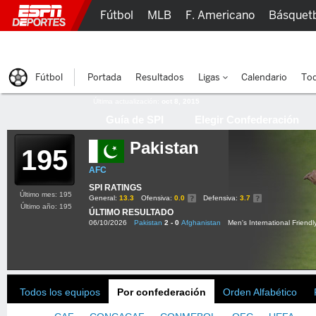
Fútbol
MLB
F. Americano
Básquet
Lucha Libre
Olímpicos
Más Deportes
Fútbol
Portada
Resultados
Ligas
Calendario
Tod
Última actualización:
oct 8, 2015
Guía de SPI
Elegir Confederación
Pakistan
195
AFC
SPI RATINGS
Último mes: 195
General:
13.3
Ofensiva:
0.0
Defensiva:
3.7
Último año: 195
ÚLTIMO RESULTADO
06/10/2026
Pakistan
2 - 0
Afghanistan
Men's International Friendl
Todos los equipos
Por confederación
Orden Alfabético