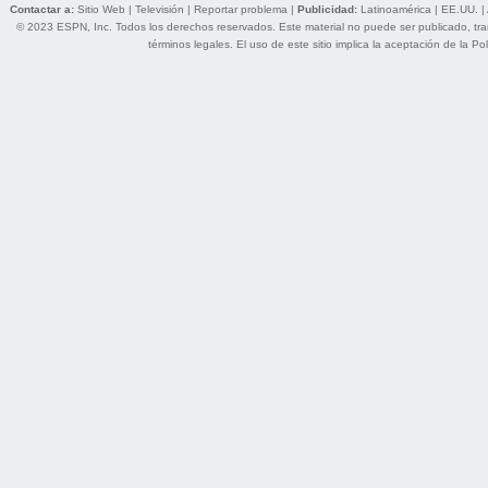
Contactar a:
Sitio Web
|
Televisión
|
Reportar problema
|
Publicidad:
Latinoamérica
|
EE.UU.
|
© 2023 ESPN, Inc. Todos los derechos reservados. Este material no puede ser publicado, trans
términos legales
. El uso de este sitio implica la aceptación de la
Pol