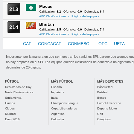
Macau
213
Calificación:
3.2
Ofensiva:
0.0
Defensiva:
6.4
AFC Clasificaciones »
Página del equipo »
Bhutan
214
Calificación:
2.5
Ofensiva:
0.0
Defensiva:
7.4
AFC Clasificaciones »
Página del equipo »
AFC
CAF
CONCACAF
CONMEBOL
OFC
UEFA
Importante: por la manera en que se muestran los rankings SPI, parece que algunos eq
no hay empates en el SPI. Los equipos quedan clasificados de acuerdo a un algoritmo 
decimales de 20 dígitos.
FÚTBOL
MÁS FÚTBOL
MÁS DEPORTES
Resultados de Hoy
España
Básquetbol
Norte/Centroamérica
Inglaterra
Béisbol
Sudamérica
Italia
Boxeo
Europa
Champions League
Fútbol Americano
Clubes
Copa Libertadores
Deporte Motor
Mundial
Argentina
Golf
Euro 2016
Colombia
Olímpicos