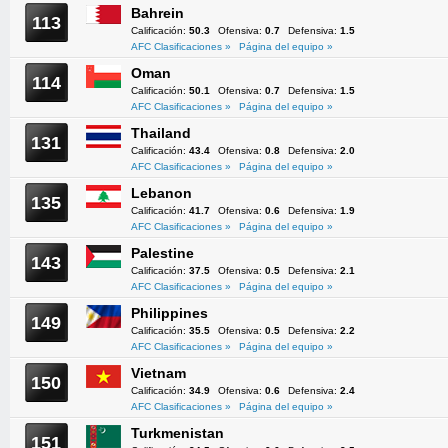
Bahrein
113
Calificación:
50.3
Ofensiva:
0.7
Defensiva:
1.5
AFC Clasificaciones »
Página del equipo »
Oman
114
Calificación:
50.1
Ofensiva:
0.7
Defensiva:
1.5
AFC Clasificaciones »
Página del equipo »
Thailand
131
Calificación:
43.4
Ofensiva:
0.8
Defensiva:
2.0
AFC Clasificaciones »
Página del equipo »
Lebanon
135
Calificación:
41.7
Ofensiva:
0.6
Defensiva:
1.9
AFC Clasificaciones »
Página del equipo »
Palestine
143
Calificación:
37.5
Ofensiva:
0.5
Defensiva:
2.1
AFC Clasificaciones »
Página del equipo »
Philippines
149
Calificación:
35.5
Ofensiva:
0.5
Defensiva:
2.2
AFC Clasificaciones »
Página del equipo »
Vietnam
150
Calificación:
34.9
Ofensiva:
0.6
Defensiva:
2.4
AFC Clasificaciones »
Página del equipo »
Turkmenistan
151