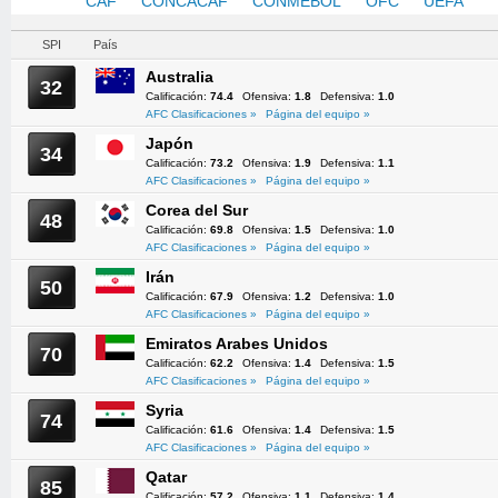
AFC
CAF
CONCACAF
CONMEBOL
OFC
UEFA
SPI
País
Australia
32
Calificación:
74.4
Ofensiva:
1.8
Defensiva:
1.0
AFC Clasificaciones »
Página del equipo »
Japón
34
Calificación:
73.2
Ofensiva:
1.9
Defensiva:
1.1
AFC Clasificaciones »
Página del equipo »
Corea del Sur
48
Calificación:
69.8
Ofensiva:
1.5
Defensiva:
1.0
AFC Clasificaciones »
Página del equipo »
Irán
50
Calificación:
67.9
Ofensiva:
1.2
Defensiva:
1.0
AFC Clasificaciones »
Página del equipo »
Emiratos Arabes Unidos
70
Calificación:
62.2
Ofensiva:
1.4
Defensiva:
1.5
AFC Clasificaciones »
Página del equipo »
Syria
74
Calificación:
61.6
Ofensiva:
1.4
Defensiva:
1.5
AFC Clasificaciones »
Página del equipo »
Qatar
85
Calificación:
57.2
Ofensiva:
1.1
Defensiva:
1.4