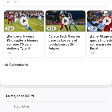
9h
AP
0:24
0:33
0:28
¡De nuevo! Haynes
Carson Beck firma un
¡Larry Fitzgera
King repite la fórmula
pase de lujo para el
queda impresi
con otro TD para
touchdown de Simi
con el pase de
Anthony Tyus III
Fehoko
Beck!
10h
10h
10h
📅 Calendario
Lo Mejor de ESPN
Suscribirse