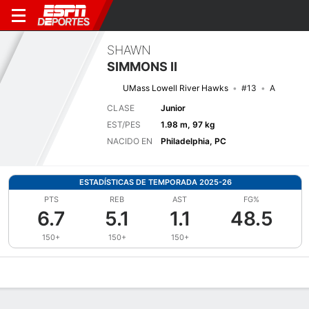
SHAWN
SIMMONS II
UMass Lowell River Hawks
#13
A
CLASE
Junior
EST/PES
1.98 m, 97 kg
NACIDO EN
Philadelphia, PC
ESTADÍSTICAS DE TEMPORADA 2025-26
PTS
REB
AST
FG%
6.7
5.1
1.1
48.5
150+
150+
150+
Perfil de Jugador
Noticias
Estadísticas
Bio
Splits
Resumen