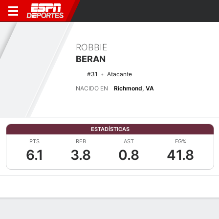
ROBBIE
BERAN
#31
Atacante
NACIDO EN
Richmond, VA
ESTADÍSTICAS
PTS
REB
AST
FG%
6.1
3.8
0.8
41.8
Perfil de Jugador
Noticias
Estadísticas
Bio
Splits
Resumen