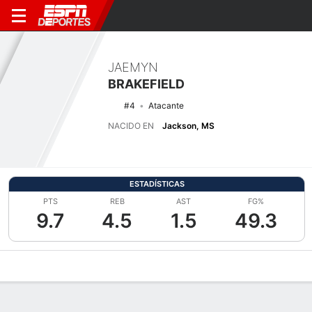
JAEMYN
BRAKEFIELD
#4
Atacante
NACIDO EN
Jackson, MS
ESTADÍSTICAS
PTS
REB
AST
FG%
9.7
4.5
1.5
49.3
Perfil de Jugador
Noticias
Estadísticas
Bio
Splits
Resumen