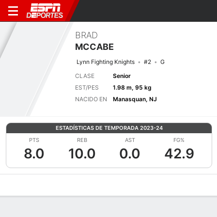
BRAD
MCCABE
Lynn Fighting Knights
#2
G
CLASE
Senior
EST/PES
1.98 m, 95 kg
NACIDO EN
Manasquan, NJ
ESTADÍSTICAS DE TEMPORADA 2023-24
PTS
REB
AST
FG%
8.0
10.0
0.0
42.9
Perfil de Jugador
Noticias
Estadísticas
Bio
Splits
Resumen