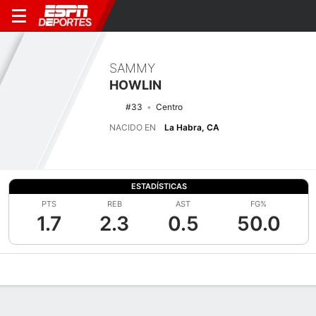
SAMMY
HOWLIN
#33
Centro
NACIDO EN
La Habra, CA
ESTADÍSTICAS
PTS
REB
AST
FG%
1.7
2.3
0.5
50.0
Perfil de Jugador
Noticias
Estadísticas
Bio
Splits
Resumen