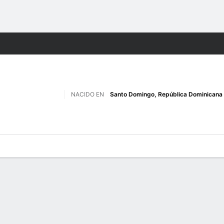
o
NCAAM
Más Deportes
NACIDO EN
Santo Domingo, República Dominicana
 de Juegos