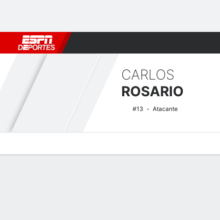
Fútbol
MLB
F. Americano
Básquetbol
WNBA
F1
Boxe
CARLOS
ROSARIO
#13
Atacante
Perfil de Jugador
Noticias
Estadísticas
Bio
Splits
Resumen