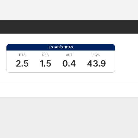
Watch
Juegos
ESTADÍSTICAS
PTS
REB
AST
FG%
2.5
1.5
0.4
43.9