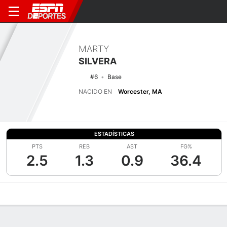
MARTY
SILVERA
#6
Base
NACIDO EN
Worcester, MA
ESTADÍSTICAS
PTS
REB
AST
FG%
2.5
1.3
0.9
36.4
Perfil de Jugador
Noticias
Estadísticas
Bio
Splits
Resumen