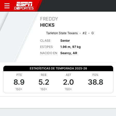
FREDDY
HICKS
Tarleton State Texans
#2
G
CLASE
Senior
EST/PES
1.96 m, 97 kg
NACIDO EN
Searcy, AR
ESTADÍSTICAS DE TEMPORADA 2025-26
PTS
REB
AST
FG%
8.9
5.2
2.0
38.8
150+
150+
150+
Perfil de Jugador
Noticias
Estadísticas
Bio
Splits
Resumen