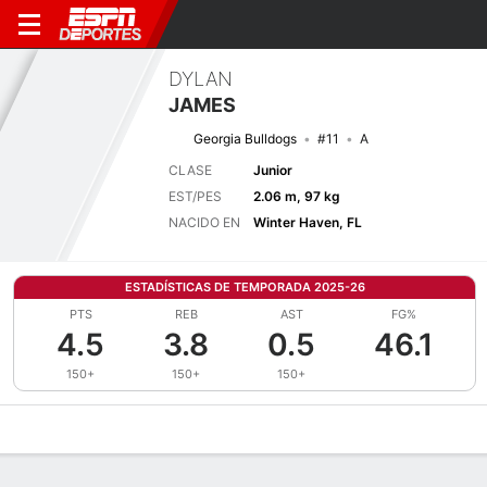
DYLAN
JAMES
Georgia Bulldogs
#11
A
CLASE
Junior
EST/PES
2.06 m, 97 kg
NACIDO EN
Winter Haven, FL
ESTADÍSTICAS DE TEMPORADA 2025-26
PTS
REB
AST
FG%
4.5
3.8
0.5
46.1
150+
150+
150+
Perfil de Jugador
Noticias
Estadísticas
Bio
Splits
Resumen