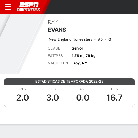
RAY
EVANS
New England Nor'easters
#5
G
CLASE
Senior
EST/PES
1.78 m, 79 kg
NACIDO EN
Troy, NY
ESTADÍSTICAS DE TEMPORADA 2022-23
PTS
REB
AST
FG%
2.0
3.0
0.0
16.7
Perfil de Jugador
Noticias
Estadísticas
Bio
Splits
Resumen