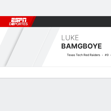
Fútbol
MLB
F. Americano
Básquetbol
WNBA
F1
Boxe
LUKE
BAMGBOYE
Texas Tech Red Raiders
#9
Perfil de Jugador
Noticias
Estadísticas
Bio
Splits
Resumen