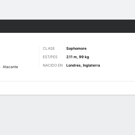
o
NCAAM
Más Deportes
CLASE
Sophomore
EST/PES
2.11 m, 99 kg
NACIDO EN
Londres, Inglaterra
Atacante
 de Juegos