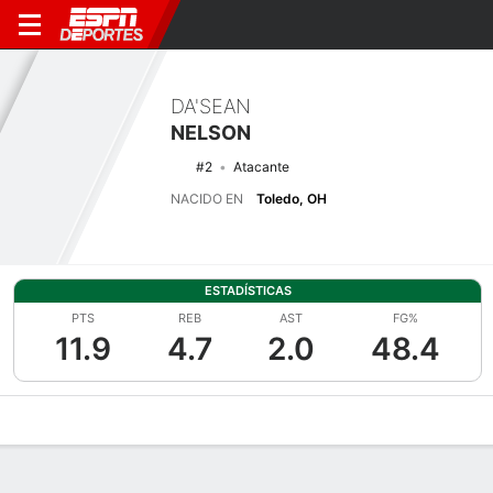
DA'SEAN
NELSON
#2
Atacante
NACIDO EN
Toledo, OH
ESTADÍSTICAS
PTS
REB
AST
FG%
11.9
4.7
2.0
48.4
Perfil de Jugador
Noticias
Estadísticas
Bio
Splits
Resumen