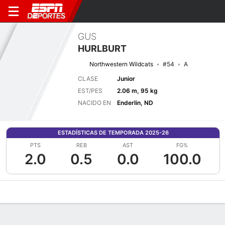
GUS
HURLBURT
Northwestern Wildcats
#54
A
CLASE
Junior
EST/PES
2.06 m, 95 kg
NACIDO EN
Enderlin, ND
ESTADÍSTICAS DE TEMPORADA 2025-26
PTS
REB
AST
FG%
2.0
0.5
0.0
100.0
Perfil de Jugador
Noticias
Estadísticas
Bio
Splits
Resumen