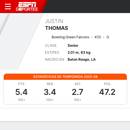
JUSTIN
THOMAS
Bowling Green Falcons
#25
G
CLASE
Senior
EST/PES
2.01 m, 83 kg
NACIDO EN
Baton Rouge, LA
ESTADÍSTICAS DE TEMPORADA 2025-26
PTS
REB
AST
FG%
5.4
3.4
2.7
47.2
150+
150+
150+
Perfil de Jugador
Noticias
Estadísticas
Bio
Splits
Resumen