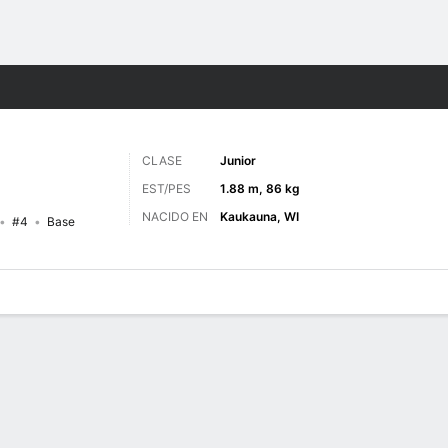
o
NCAAM
Más Deportes
CLASE
Junior
EST/PES
1.88 m, 86 kg
NACIDO EN
Kaukauna, WI
#4
Base
 de Juegos