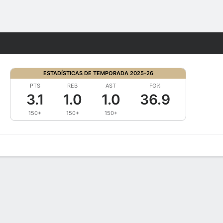
Watch
Juegos
ESTADÍSTICAS DE TEMPORADA 2025-26
PTS
REB
AST
FG%
3.1
1.0
1.0
36.9
150+
150+
150+