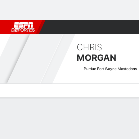
Fútbol
MLB
F. Americano
Básquetbol
WNBA
F1
Boxe
CHRIS
MORGAN
Purdue Fort Wayne Mastodons
Perfil de Jugador
Noticias
Estadísticas
Bio
Splits
Resumen