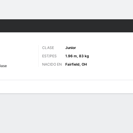
o
NCAAM
Más Deportes
CLASE
Junior
EST/PES
1.96 m, 83 kg
NACIDO EN
Fairfield, OH
Base
 de Juegos