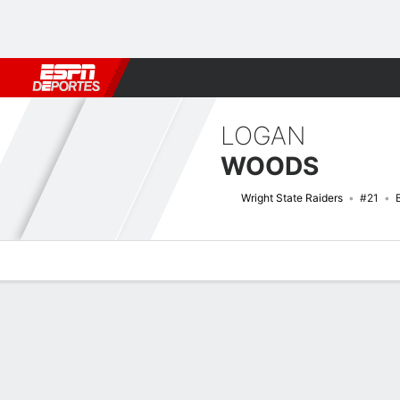
Fútbol
MLB
F. Americano
Básquetbol
WNBA
F1
Boxe
LOGAN
WOODS
Wright State Raiders
#21
Perfil de Jugador
Noticias
Estadísticas
Bio
Splits
Resumen