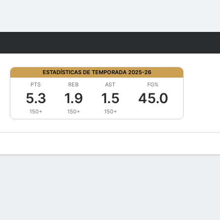
Watch
Juegos
ESTADÍSTICAS DE TEMPORADA 2025-26
PTS
REB
AST
FG%
5.3
1.9
1.5
45.0
150+
150+
150+