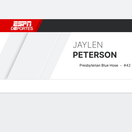
Fútbol
MLB
F. Americano
Básquetbol
WNBA
F1
Boxe
JAYLEN
PETERSON
Presbyterian Blue Hose
#42
Perfil de Jugador
Noticias
Estadísticas
Bio
Splits
Resumen