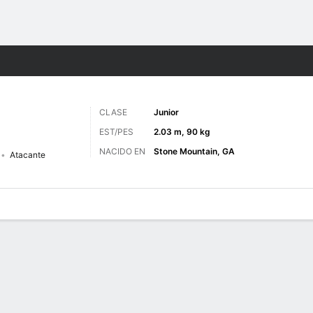
o
NCAAM
Más Deportes
CLASE
Junior
EST/PES
2.03 m, 90 kg
NACIDO EN
Stone Mountain, GA
Atacante
 de Juegos