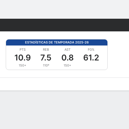
Watch
Juegos
ESTADÍSTICAS DE TEMPORADA 2025-26
PTS
REB
AST
FG%
10.9
7.5
0.8
61.2
150+
110º
150+