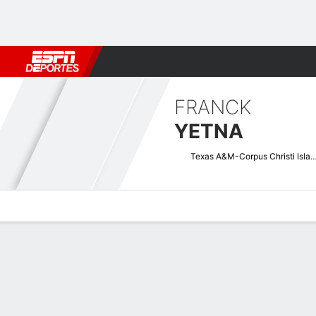
Fútbol
MLB
F. Americano
Básquetbol
WNBA
F1
Boxe
FRANCK
YETNA
Texas A&M-Corpus Christi Is
Perfil de Jugador
Noticias
Estadísticas
Bio
Splits
Resumen