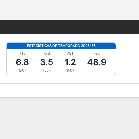
Watch
Juegos
ESTADÍSTICAS DE TEMPORADA 2025-26
PTS
REB
AST
FG%
6.8
3.5
1.2
48.9
150+
150+
150+