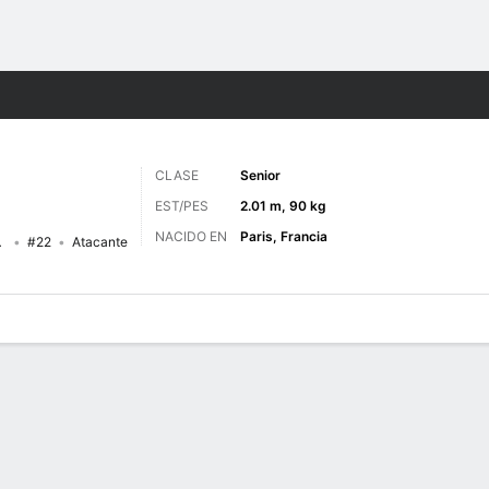
o
NCAAM
Más Deportes
CLASE
Senior
EST/PES
2.01 m, 90 kg
NACIDO EN
Paris, Francia
landers
#22
Atacante
 de Juegos