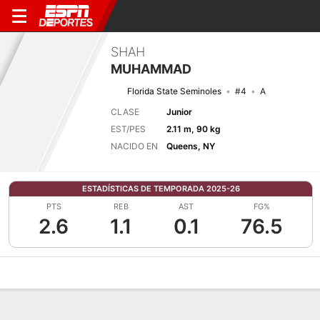
SHAH
MUHAMMAD
Florida State Seminoles
#4
A
CLASE
Junior
EST/PES
2.11 m, 90 kg
NACIDO EN
Queens, NY
ESTADÍSTICAS DE TEMPORADA 2025-26
PTS
REB
AST
FG%
2.6
1.1
0.1
76.5
Perfil de Jugador
Noticias
Estadísticas
Bio
Splits
Resumen