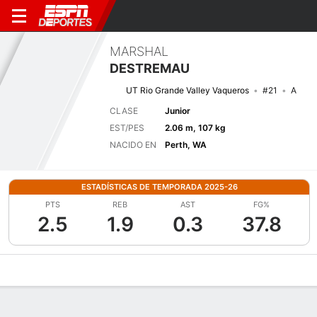
MARSHAL
DESTREMAU
UT Rio Grande Valley Vaqueros
#21
A
CLASE
Junior
EST/PES
2.06 m, 107 kg
NACIDO EN
Perth, WA
ESTADÍSTICAS DE TEMPORADA 2025-26
PTS
REB
AST
FG%
2.5
1.9
0.3
37.8
Perfil de Jugador
Noticias
Estadísticas
Bio
Splits
Resumen