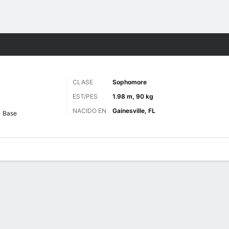
o
NCAAM
Más Deportes
CLASE
Sophomore
EST/PES
1.98 m, 90 kg
NACIDO EN
Gainesville, FL
Base
 de Juegos