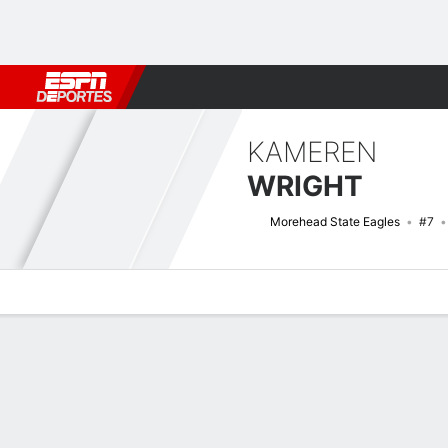
Fútbol
MLB
F. Americano
Básquetbol
WNBA
F1
Boxe
KAMEREN
WRIGHT
Morehead State Eagles
#7
Perfil de Jugador
Noticias
Estadísticas
Bio
Splits
Resumen