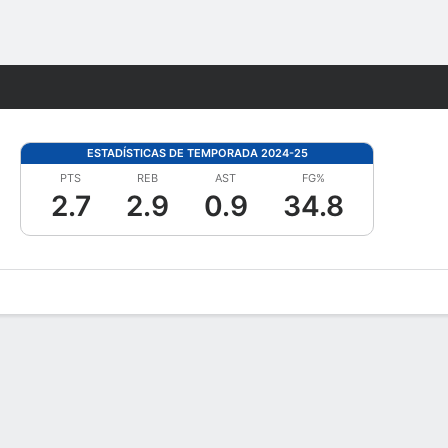
Watch
Juegos
ESTADÍSTICAS DE TEMPORADA 2024-25
PTS
REB
AST
FG%
2.7
2.9
0.9
34.8