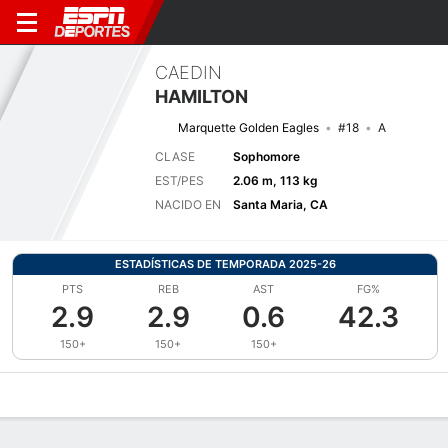
CAEDIN
HAMILTON
Marquette Golden Eagles
#18
A
CLASE
Sophomore
EST/PES
2.06 m, 113 kg
NACIDO EN
Santa Maria, CA
ESTADÍSTICAS DE TEMPORADA 2025-26
PTS
REB
AST
FG%
2.9
2.9
0.6
42.3
150+
150+
150+
Perfil de Jugador
Noticias
Estadísticas
Bio
Splits
Resumen