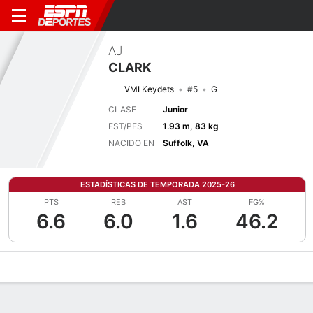
AJ
CLARK
VMI Keydets
#5
G
CLASE
Junior
EST/PES
1.93 m, 83 kg
NACIDO EN
Suffolk, VA
ESTADÍSTICAS DE TEMPORADA 2025-26
PTS
REB
AST
FG%
6.6
6.0
1.6
46.2
Perfil de Jugador
Noticias
Estadísticas
Bio
Splits
Resumen