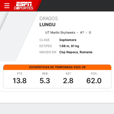
DRAGOS
LUNGU
UT Martin Skyhawks
#7
G
CLASE
Sophomore
EST/PES
1.98 m, 81 kg
NACIDO EN
Cluj-Napoca, Rumania
ESTADÍSTICAS DE TEMPORADA 2025-26
PTS
REB
AST
FG%
13.8
5.3
2.8
62.0
Perfil de Jugador
Noticias
Estadísticas
Bio
Splits
Resumen