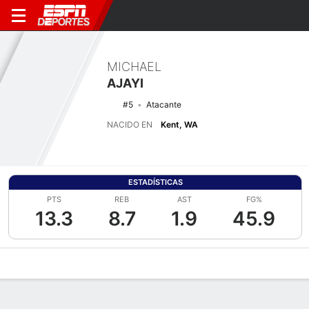
MICHAEL
AJAYI
#5
Atacante
NACIDO EN
Kent, WA
ESTADÍSTICAS
PTS
REB
AST
FG%
13.3
8.7
1.9
45.9
Perfil de Jugador
Noticias
Estadísticas
Bio
Splits
Resumen