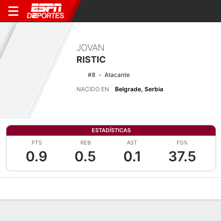
JOVAN
RISTIC
#8
Atacante
NACIDO EN
Belgrade, Serbia
ESTADÍSTICAS
PTS
REB
AST
FG%
0.9
0.5
0.1
37.5
Perfil de Jugador
Noticias
Estadísticas
Bio
Splits
Resumen