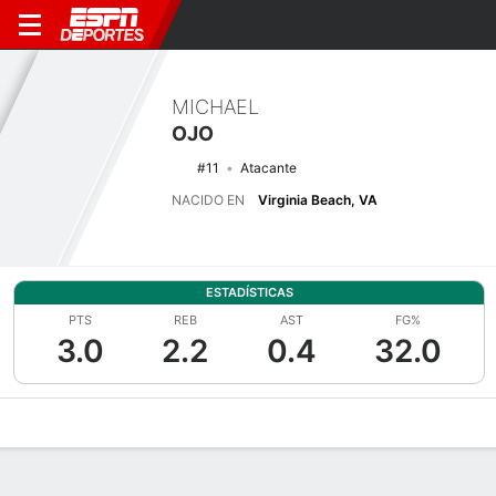
MICHAEL
OJO
#11
Atacante
NACIDO EN
Virginia Beach, VA
ESTADÍSTICAS
PTS
REB
AST
FG%
3.0
2.2
0.4
32.0
Perfil de Jugador
Noticias
Estadísticas
Bio
Splits
Resumen