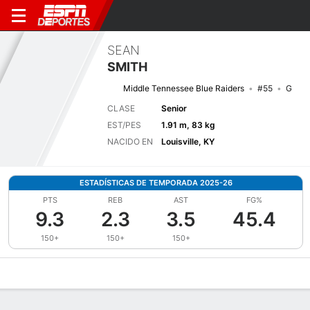
SEAN
SMITH
Middle Tennessee Blue Raiders
#55
G
CLASE
Senior
EST/PES
1.91 m, 83 kg
NACIDO EN
Louisville, KY
ESTADÍSTICAS DE TEMPORADA 2025-26
PTS
REB
AST
FG%
9.3
2.3
3.5
45.4
150+
150+
150+
Perfil de Jugador
Noticias
Estadísticas
Bio
Splits
Resumen