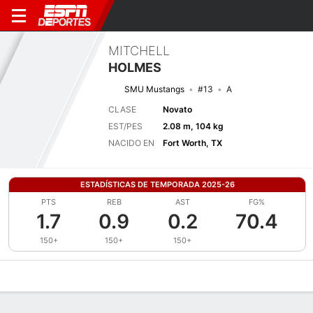
MITCHELL
HOLMES
SMU Mustangs
#13
A
CLASE
Novato
EST/PES
2.08 m, 104 kg
NACIDO EN
Fort Worth, TX
ESTADÍSTICAS DE TEMPORADA 2025-26
PTS
REB
AST
FG%
1.7
0.9
0.2
70.4
150+
150+
150+
Perfil de Jugador
Noticias
Estadísticas
Bio
Splits
Resumen