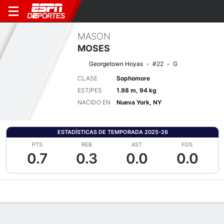
MASON
MOSES
Georgetown Hoyas
#22
G
CLASE
Sophomore
EST/PES
1.98 m, 94 kg
NACIDO EN
Nueva York, NY
ESTADÍSTICAS DE TEMPORADA 2025-26
PTS
REB
AST
FG%
0.7
0.3
0.0
0.0
Perfil de Jugador
Noticias
Estadísticas
Bio
Splits
Resumen