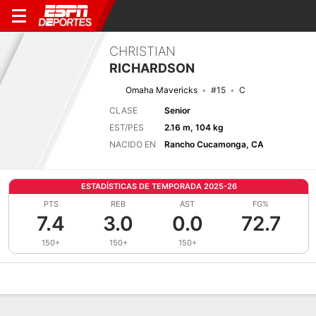
CHRISTIAN
RICHARDSON
Omaha Mavericks
#15
C
CLASE
Senior
EST/PES
2.16 m, 104 kg
NACIDO EN
Rancho Cucamonga, CA
ESTADÍSTICAS DE TEMPORADA 2025-26
PTS
REB
AST
FG%
7.4
3.0
0.0
72.7
150+
150+
150+
Perfil de Jugador
Noticias
Estadísticas
Bio
Splits
Resumen