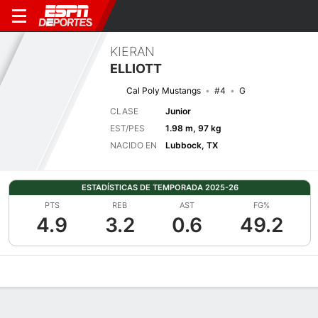
KIERAN
ELLIOTT
Cal Poly Mustangs
#4
G
CLASE
Junior
EST/PES
1.98 m, 97 kg
NACIDO EN
Lubbock, TX
ESTADÍSTICAS DE TEMPORADA 2025-26
PTS
REB
AST
FG%
4.9
3.2
0.6
49.2
Perfil de Jugador
Noticias
Estadísticas
Bio
Splits
Resumen