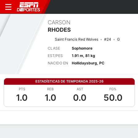
CARSON
RHODES
Saint Francis Red Wolves
#24
G
CLASE
Sophomore
EST/PES
1.91 m, 81 kg
NACIDO EN
Hollidaysburg, PC
ESTADÍSTICAS DE TEMPORADA 2025-26
PTS
REB
AST
FG%
1.0
1.0
0.0
50.0
Perfil de Jugador
Noticias
Estadísticas
Bio
Splits
Resumen