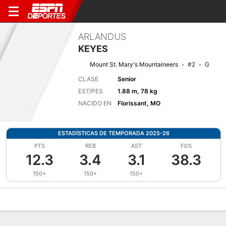
ARLANDUS
KEYES
Mount St. Mary's Mountaineers
#2
G
CLASE
Senior
EST/PES
1.88 m, 78 kg
NACIDO EN
Florissant, MO
ESTADÍSTICAS DE TEMPORADA 2025-26
PTS
REB
AST
FG%
12.3
3.4
3.1
38.3
150+
150+
150+
Perfil de Jugador
Noticias
Estadísticas
Bio
Splits
Resumen