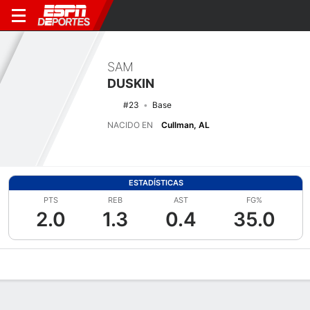
SAM
DUSKIN
#23
Base
NACIDO EN
Cullman, AL
ESTADÍSTICAS
PTS
REB
AST
FG%
2.0
1.3
0.4
35.0
Perfil de Jugador
Noticias
Estadísticas
Bio
Splits
Resumen