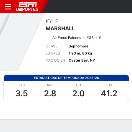
KYLE
MARSHALL
Air Force Falcons
#35
G
CLASE
Sophomore
EST/PES
1.93 m, 86 kg
NACIDO EN
Oyster Bay, NY
ESTADÍSTICAS DE TEMPORADA 2025-26
PTS
REB
AST
FG%
3.5
2.8
2.0
41.2
Perfil de Jugador
Noticias
Estadísticas
Bio
Splits
Resumen