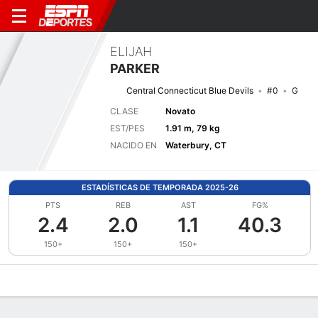
ELIJAH
PARKER
Central Connecticut Blue Devils
#0
G
CLASE
Novato
EST/PES
1.91 m, 79 kg
NACIDO EN
Waterbury, CT
ESTADÍSTICAS DE TEMPORADA 2025-26
PTS
REB
AST
FG%
2.4
2.0
1.1
40.3
150+
150+
150+
Perfil de Jugador
Noticias
Estadísticas
Bio
Splits
Resumen