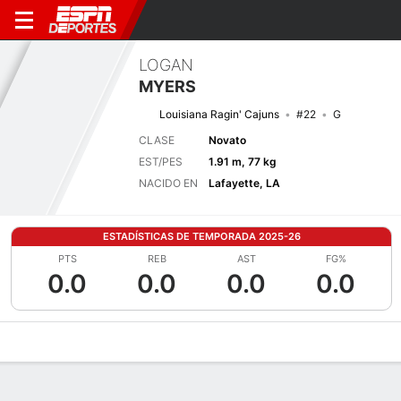
LOGAN
MYERS
Louisiana Ragin' Cajuns
#22
G
CLASE
Novato
EST/PES
1.91 m, 77 kg
NACIDO EN
Lafayette, LA
ESTADÍSTICAS DE TEMPORADA 2025-26
PTS
REB
AST
FG%
0.0
0.0
0.0
0.0
Perfil de Jugador
Noticias
Estadísticas
Bio
Splits
Resumen