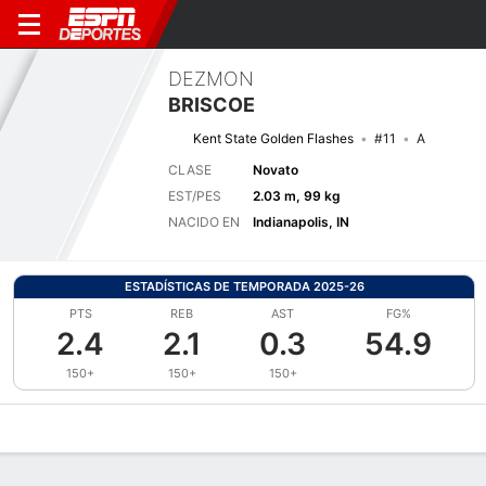
DEZMON
BRISCOE
Kent State Golden Flashes
#11
A
CLASE
Novato
EST/PES
2.03 m, 99 kg
NACIDO EN
Indianapolis, IN
ESTADÍSTICAS DE TEMPORADA 2025-26
PTS
REB
AST
FG%
2.4
2.1
0.3
54.9
150+
150+
150+
Perfil de Jugador
Noticias
Estadísticas
Bio
Splits
Resumen