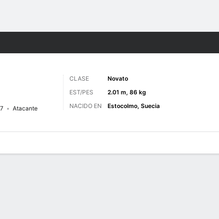
o
NCAAM
Más Deportes
CLASE
Novato
EST/PES
2.01 m, 86 kg
NACIDO EN
Estocolmo, Suecia
7
Atacante
 de Juegos