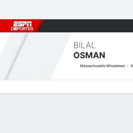
Fútbol
MLB
F. Americano
Básquetbol
WNBA
F1
Boxe
BILAL
OSMAN
Massachusetts Minutemen
#
Perfil de Jugador
Noticias
Estadísticas
Bio
Splits
Resumen