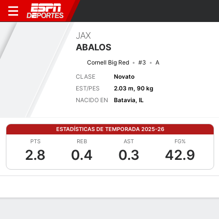
JAX
ABALOS
Cornell Big Red
#3
A
CLASE
Novato
EST/PES
2.03 m, 90 kg
NACIDO EN
Batavia, IL
ESTADÍSTICAS DE TEMPORADA 2025-26
PTS
REB
AST
FG%
2.8
0.4
0.3
42.9
Perfil de Jugador
Noticias
Estadísticas
Bio
Splits
Resumen