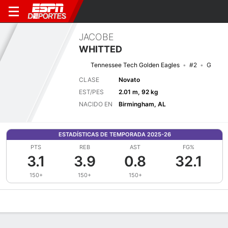
JACOBE
WHITTED
Tennessee Tech Golden Eagles
#2
G
CLASE
Novato
EST/PES
2.01 m, 92 kg
NACIDO EN
Birmingham, AL
ESTADÍSTICAS DE TEMPORADA 2025-26
PTS
REB
AST
FG%
3.1
3.9
0.8
32.1
150+
150+
150+
Perfil de Jugador
Noticias
Estadísticas
Bio
Splits
Resumen