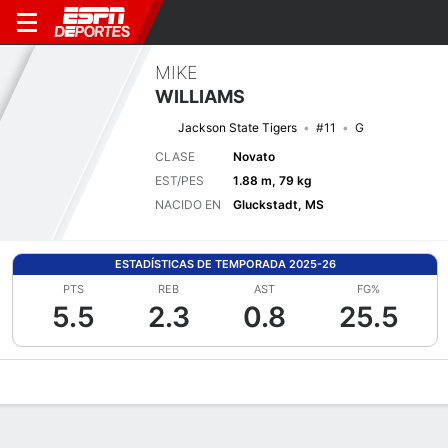
MIKE
WILLIAMS
Jackson State Tigers
#11
G
CLASE
Novato
EST/PES
1.88 m, 79 kg
NACIDO EN
Gluckstadt, MS
ESTADÍSTICAS DE TEMPORADA 2025-26
PTS
REB
AST
FG%
5.5
2.3
0.8
25.5
Perfil de Jugador
Noticias
Estadísticas
Bio
Splits
Resumen