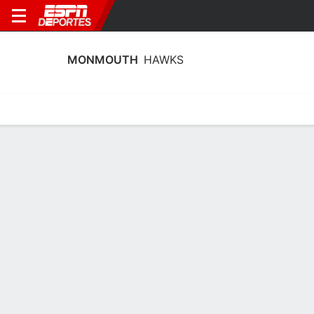
MONMOUTH
HAWKS
Calendario
Estadísticas
Plantilla
Calendario Monmouth Hawks 2026-27
Temporada Regular
FECHA
OPONENTE
HORA
TV
ENTRADAS
Vie., 1/1
12:00 AM
en
UNCW