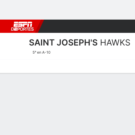
Fútbol
MLB
F. Americano
Básquetbol
WNBA
F1
Boxe
SAINT JOSEPH'S
HAWKS
5° en A-10
Calendario
Estadísticas
Plantilla
Calendario Saint Joseph'