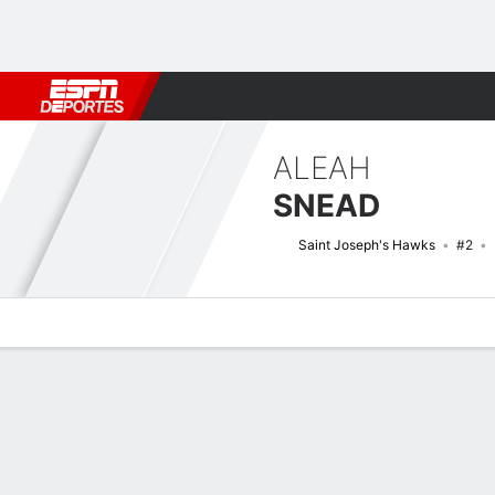
Fútbol
MLB
F. Americano
Básquetbol
WNBA
F1
Boxe
ALEAH
SNEAD
Saint Joseph's Hawks
#2
Perfil de Jugador
Noticias
Estadísticas
Bio
Resumen de Jue