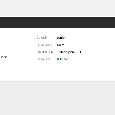
o
NCAAW
Más Deportes
CLASE
Junior
ESTATURA
1.8 m
NACIDO EN
Philadelphia, PC
Base
ESTATUS
Activo
gos